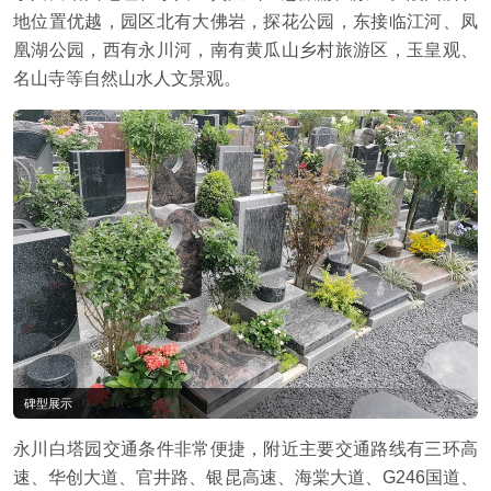
地位置优越，园区北有大佛岩，探花公园，东接临江河、凤
凰湖公园，西有永川河，南有黄瓜山乡村旅游区，玉皇观、
名山寺等自然山水人文景观。
碑型展示
永川白塔园交通条件非常便捷，附近主要交通路线有三环高
速、华创大道、官井路、银昆高速、海棠大道、G246国道、