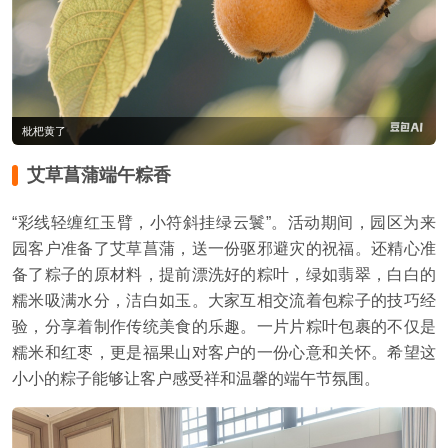
枇杷黄了
艾草菖蒲端午粽香
“彩线轻缠红玉臂，小符斜挂绿云鬟”。活动期间，园区为来
园客户准备了艾草菖蒲，送一份驱邪避灾的祝福。还精心准
备了粽子的原材料，提前漂洗好的粽叶，绿如翡翠，白白的
糯米吸满水分，洁白如玉。大家互相交流着包粽子的技巧经
验，分享着制作传统美食的乐趣。一片片粽叶包裹的不仅是
糯米和红枣，更是福果山对客户的一份心意和关怀。希望这
小小的粽子能够让客户感受祥和温馨的端午节氛围。