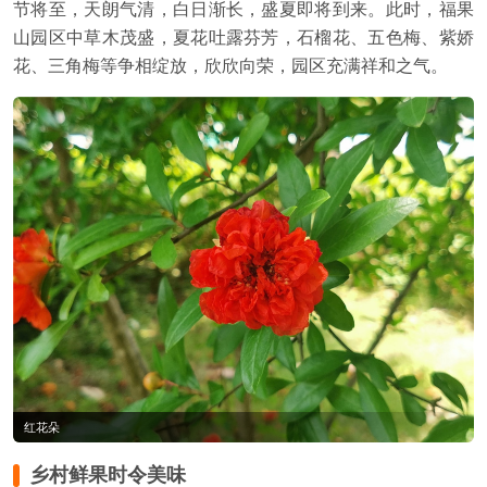
节将至，天朗气清，白日渐长，盛夏即将到来。此时，福果
山园区中草木茂盛，夏花吐露芬芳，石榴花、五色梅、紫娇
花、三角梅等争相绽放，欣欣向荣，园区充满祥和之气。
红花朵
乡村鲜果时令美味