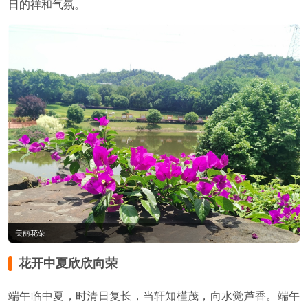
日的祥和气氛。
美丽花朵
花开中夏欣欣向荣
端午临中夏，时清日复长，当轩知槿茂，向水觉芦香。端午