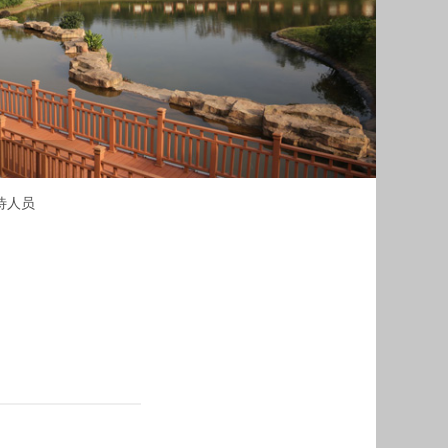
毓秀湖
待人员