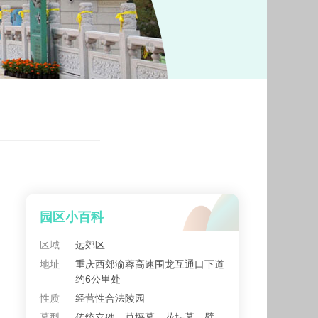
园区小百科
区域
远郊区
地址
重庆西郊渝蓉高速围龙互通口下道
约6公里处
性质
经营性合法陵园
墓型
传统立碑、草坪墓、花坛墓、壁