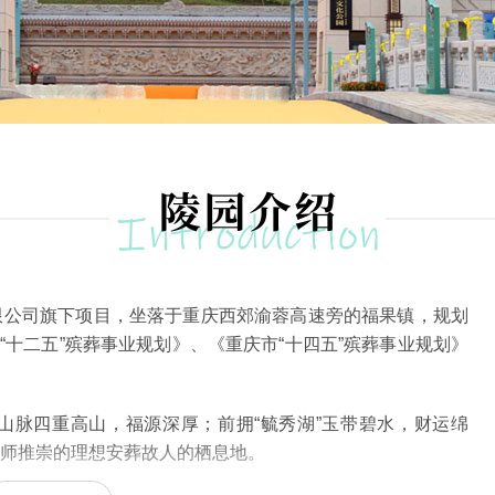
限公司旗下项目，坐落于重庆西郊渝蓉高速旁的福果镇，规划
市“十二五”殡葬事业规划》、《重庆市“十四五”殡葬事业规划》
山脉四重高山，福源深厚；前拥“毓秀湖”玉带碧水，财运绵
师推崇的理想安葬故人的栖息地。