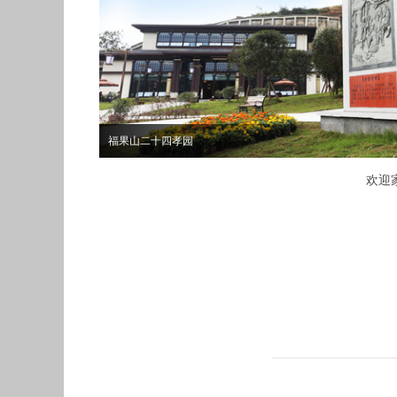
福果山祈福桥
欢迎