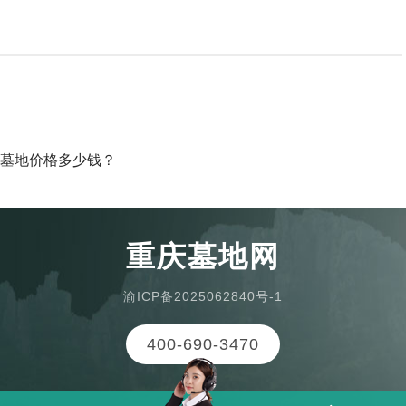
墓地价格多少钱？
重庆墓地网
渝ICP备2025062840号-1
400-690-3470