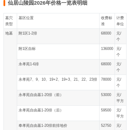
仙居山陵园2026年价格一览表明细
墓穴
墓区位置
收费标
计费
类型
准
单位
地墓
附1区1-2排
68000
元/
个
附1区自标
136000
元/
个
永孝苑1-6排
68000
元/
个
永孝苑7、9、10、19+2、19+3、21、22、23排
78000
元/
个
永孝苑自由墓1-20排（前）
53000
元/
平方
永孝苑自由墓1-20排（后）
59500
元/
平方
奉孝苑自由墓1-20排前排地价
52750
元/