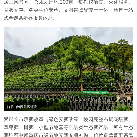
居山风景区，总规划用地 200亩，集殡仪治丧、火化服务、
骨灰寄存、各类墓位安葬、文明祭扫配套于一体，构建一站
式全链条殡葬服务体系。
仙居山陵园墓区环境
紧跟全市殡葬改革与绿色安葬政策，陵园完整布局花坛葬、
草坪葬、树葬、小型节地墓等全品类生态葬产品，所有生态
葬均可申领重庆市级节地安葬专项补贴，价位覆盖普惠亲民