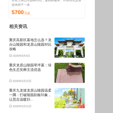
具有江南山水园林特色，集殡葬服务、环保绿化及旅
游休闲于一体
5700
相关资讯
重庆高新区墓地怎么选？龙
台山陵园和龙居山陵园对比
攻略
2026年8月4日
重庆龙居山陵园草坪墓：绿
色生态安葬主流优选
2026年6月22日
重庆九龙坡龙居山陵园温柔
一隅：打破陵园刻板印象，
让思念温暖归...
2026年5月21日