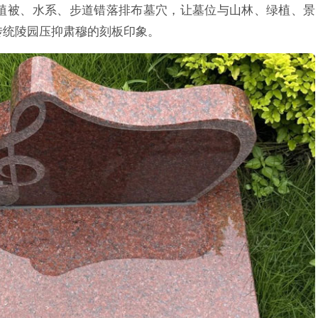
植被、水系、步道错落排布墓穴，让墓位与山林、绿植、景
传统陵园压抑肃穆的刻板印象。