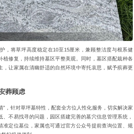
护，将草坪高度稳定在10至15厘米，兼顾整洁度与根系健
补植修复，持续维持墓区平整美观。同时，墓区搭配栽种各
生，让家属在清幽舒适的自然环境中寄托哀思，赋予殡葬更
安葬顾虑
情”，针对草坪墓特性，配套全方位人性化服务，切实解决家
低、不易找寻的问题，园区搭建完善的墓穴信息管理系统，
精准定位墓位，家属也可通过官方公众号提前查询位置、规