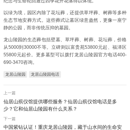
纪念与生命轮回通过四季花开花落得以体现。
以绿为境，园区内除了花坛葬，还提供草坪葬、树葬等多种
生态节地安葬方式。这些葬式让墓区绿意盎然，更像一座宁
静的公园，而非传统压抑的墓园。
龙山陵园的生态葬包括壁墓、草坪葬、树葬、花坛葬，价格
从5000到30000不等。立碑则以富贵苑53800元起、福泽区
55800元起价。更多墓型可以拨打龙居山陵园官方电话400-
690-3470咨询。
龙居山陵园
龙居山陵园电话
上一篇
仙居山殡仪馆提供哪些服务？仙居山殡仪馆电话是多
少？它和仙居山陵园有什么关系？
下一篇
中国紫钻认证！重庆龙居山陵园，藏于山水间的生命安