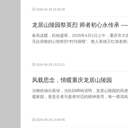
2026-04-29 15:36:30
龙居山陵园祭英烈 师者初心永传承 
春风送暖，松柏凝翠。2026年4月1日上午，重庆市
无比崇敬的心情祭扫“时代楷模”、救人英雄王红旭老
2026-04-29 13:23:21
风载思念，情暖重庆龙居山陵园
当柳枝抽出新绿，当杜鹃啼响清明，龙居山陵园的风便
谧家园，更是生者与逝者对话的精神港湾，每一缕清风
2026-04-29 13:09:06