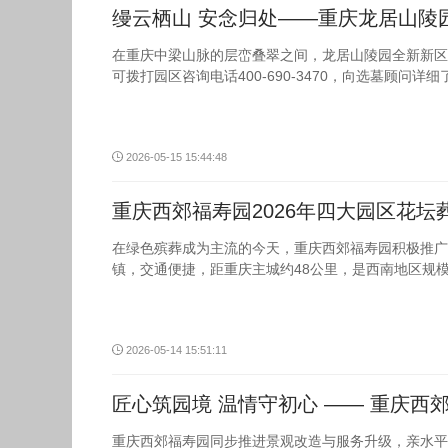
缦云栖山 安念归处——重庆龙居山陵
在重庆中梁山脉的层峦叠翠之间，龙居山陵园全新新区
可拨打园区咨询电话400-690-3470，向选墓顾问
2026-05-15 15:44:48
重庆西郊福寿园2026年四大园区花坛
在绿色殡葬成为主流的今天，重庆西郊福寿园积极推广
镇，交通便捷，距重庆主城约48公里，是西南地区规
2026-05-14 15:51:11
匠心筑园境 温情守初心 —— 重庆
重庆西郊福寿园同步推进景观改造与服务升级，亲水平