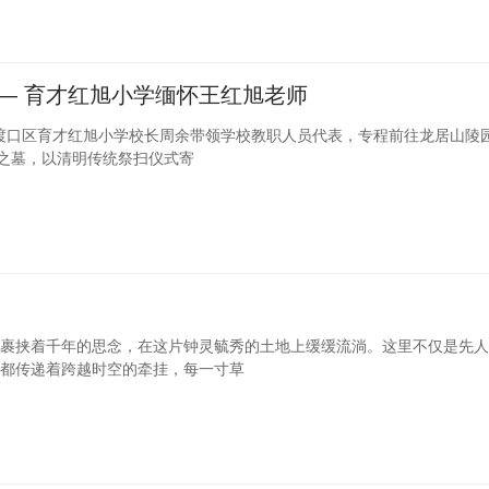
—— 育才红旭小学缅怀王红旭老师
大渡口区育才红旭小学校长周余带领学校教职人员代表，专程前往龙居山陵
师之墓，以清明传统祭扫仪式寄
裹挟着千年的思念，在这片钟灵毓秀的土地上缓缓流淌。这里不仅是先人
都传递着跨越时空的牵挂，每一寸草