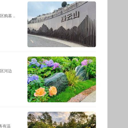
区购墓，
区河边
务有温