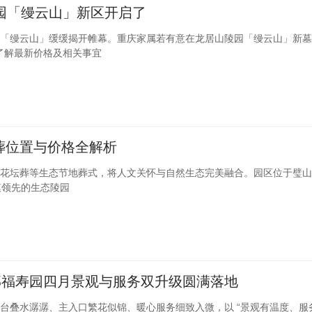
园「缦云山」新区开启了
「缦云山」缓缓揭开帷幕。重庆家属若有意在龙居山陵园「缦云山」新墓
详细了解最新价格及相关事宜
葬位置与价格全解析
花坛葬等生态节地葬式，将人文关怀与自然生态完美融合。园区位于璧山
模领先的生态陵园
西郊福寿园四月景观与服务双升级圆满落地
台叠水潺潺、主入口繁花似锦、暖心服务细致入微，以 “景观有温度、服