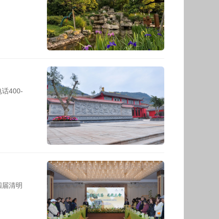
400-
四届清明