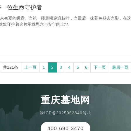
每一位生命守护者
来初夏的暖意。当第一缕晨曦穿透枝叶，当最后一抹暮色褪去光影，在这
，默默守护着这片承载思念与安宁的土地
共121条
上一页
1
2
3
4
5
6
下一页
最后一页
重庆墓地网
渝ICP备2025062840号-1
400-690-3470