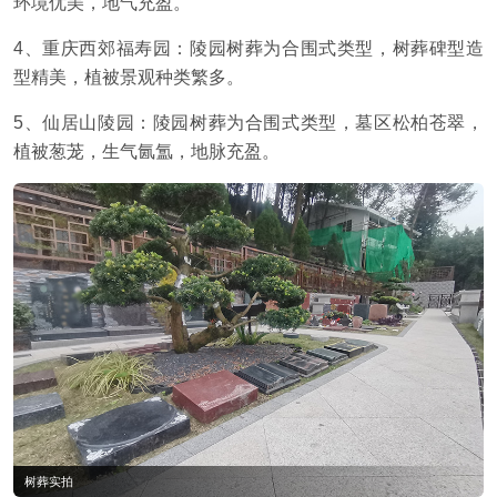
环境优美，地气充盈。
4、重庆西郊福寿园：陵园树葬为合围式类型，树葬碑型造
型精美，植被景观种类繁多。
5、仙居山陵园：陵园树葬为合围式类型，墓区松柏苍翠，
植被葱茏，生气氤氲，地脉充盈。
树葬实拍