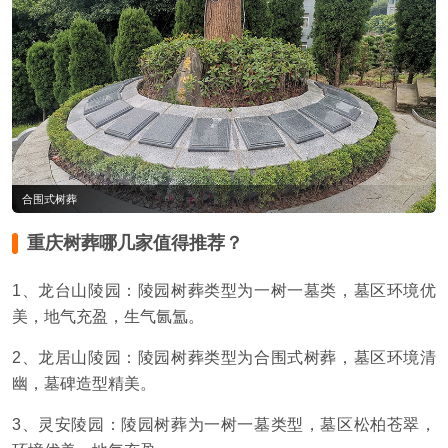
合围式树葬
重庆树葬哪几家值得推荐？
1、龙台山陵园：陵园树葬类型为一树一墓类，墓区环境优
美，地气充盈，生气氤氲。
2、龙居山陵园：陵园树葬类型为合围式树葬，墓区环境清
幽，墓碑造型精美。
3、灵安陵园：陵园树葬为一树一墓类型，墓区松柏苍翠，