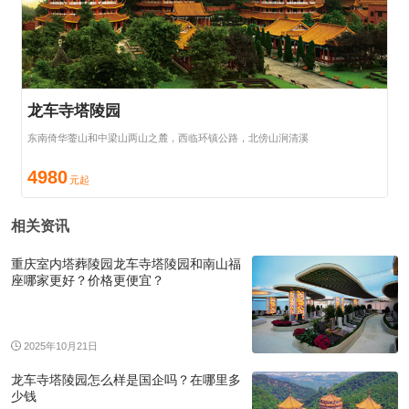
龙车寺塔陵园
东南倚华蓥山和中梁山两山之麓，西临环镇公路，北傍山涧清溪
4980
相关资讯
重庆室内塔葬陵园龙车寺塔陵园和南山福
座哪家更好？价格更便宜？
2025年10月21日
龙车寺塔陵园怎么样是国企吗？在哪里多
少钱