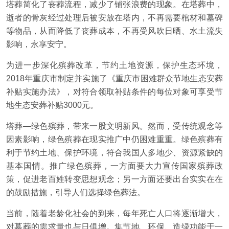
塔葬简化了丧葬流程，减少了铺张浪费的现象。在塔葬中，
逝者的骨灰经过处理后被安放在塔内，不再需要棺材和墓碑
等物品，从而降低了丧葬成本，不再受风吹日晒、水土流失
影响，永享安宁。
为进一步深化殡葬改革，节约土地资源，保护生态环境，
2018年重庆市制定并实施了《重庆市困难群众节地生态安葬
补贴实施办法》，对符合领取补贴条件的每位对象可享受节
地生态安葬补贴3000元。
塔葬—绿色殡葬，带来一股文明新风。然而，受传统观念等
因素影响，绿色殡葬在现实推广中仍困难重重。绿色殡葬有
利于节约土地、保护环境，符合我国人多地少、资源紧缺的
基本国情。推广绿色殡葬，一方面要大力宣传国家殡葬政
策，促进老百姓转变思想观念；另一方面还要出台实实在在
的鼓励措施，引导人们选择绿色葬法。
当前，随着老龄化社会的到来，每年死亡人口将逐渐增大，
对墓葬的需求量也与日俱增。集节地、环保、造绿功能于一