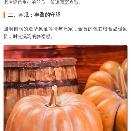
老屋墙角垂挂的丝瓜，传递寂寥乡愁。
二、南瓜：丰盈的守望
圆润饱满的造型象征等待与归家，金黄的色彩暗含温暖回
忆，时光沉淀的静谧感。