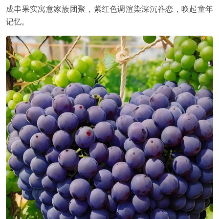
成串果实寓意家族团聚，紫红色调渲染深沉眷恋，唤起童年
记忆。