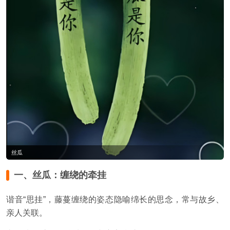
丝瓜
一、丝瓜：缠绕的牵挂
谐音“思挂”，藤蔓缠绕的姿态隐喻绵长的思念，常与故乡、
亲人关联。