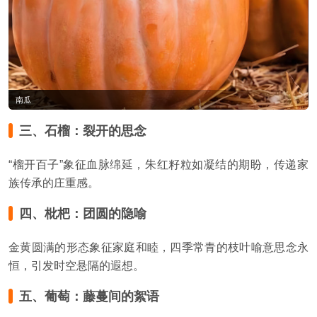
南瓜
三、石榴：裂开的思念
“榴开百子”象征血脉绵延，朱红籽粒如凝结的期盼，传递家
族传承的庄重感。
四、枇杷：团圆的隐喻
金黄圆满的形态象征家庭和睦，四季常青的枝叶喻意思念永
恒，引发时空悬隔的遐想。
五、葡萄：藤蔓间的絮语